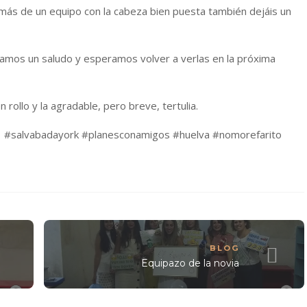
más de un equipo con la cabeza bien puesta también dejáis un
damos un saludo y esperamos volver a verlas en la próxima
rollo y la agradable, pero breve, tertulia.
 #salvabadayork #planesconamigos #huelva #nomorefarito
BLOG
Equipazo de la novia