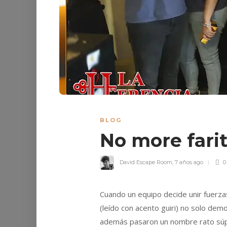
BLOG
No more fari
David Escape Room
,
7 años ago
0
Cuando un equipo decide unir fuerza
(leído con acento guiri) no solo de
además pasaron un nombre rato súpe