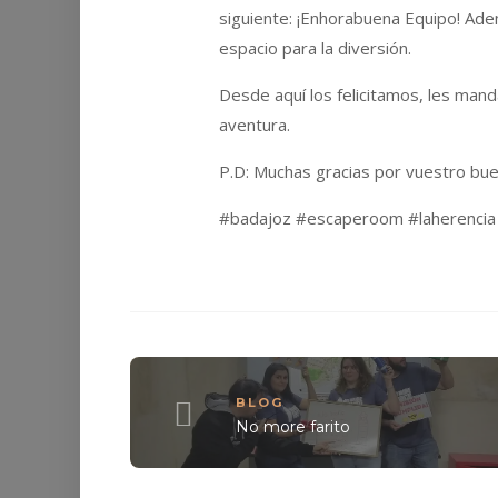
siguiente: ¡Enhorabuena Equipo! Ade
espacio para la diversión.
Desde aquí los felicitamos, les man
aventura.
P.D: Muchas gracias por vuestro buen 
#badajoz #escaperoom #laherencia
BLOG
No more farito