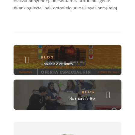
#salvabadayork #planesenfamilia #ociointeligente
#RankingRectaFinalContraReloj #LosDiasAContraReloj
BLOG
Una sala dice adiós
BLOG
No more farito