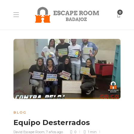
0
BLOG
Equipo Desterrados
David Escape Room
,
7 años ago
0
1 min