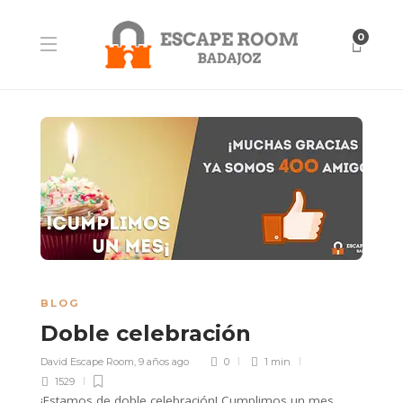
0
BLOG
Doble celebración
David Escape Room
,
9 años ago
0
1 min
1529
¡Estamos de doble celebración! Cumplimos un mes