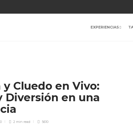
EXPERIENCIAS
T
y Cluedo en Vivo:
y Diversión en una
ncia
0
2 min
read
5610