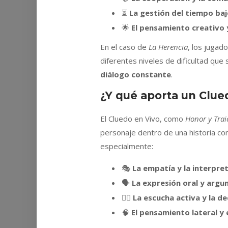
⏳
La gestión del tiempo baj
🌟
El pensamiento creativo 
En el caso de
La Herencia
, los jugad
diferentes niveles de dificultad qu
diálogo constante
.
¿Y qué aporta un Clue
El Cluedo en Vivo, como
Honor y Trai
personaje dentro de una historia co
especialmente:
🎭
La empatía y la interpre
🗣️
La expresión oral y arg
🕵️‍♀️
La escucha activa y la d
🧠
El pensamiento lateral y