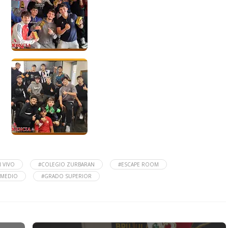
 VIVO
#COLEGIO ZURBARAN
#ESCAPE ROOM
 MEDIO
#GRADO SUPERIOR