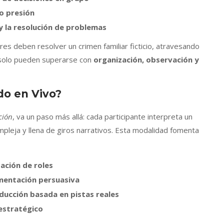
o presión
y la resolución de problemas
ores deben resolver un crimen familiar ficticio, atravesando
e solo pueden superarse con
organización, observación y
do en Vivo?
ción
, va un paso más allá: cada participante interpreta un
mpleja y llena de giros narrativos. Esta modalidad fomenta
tación de roles
umentación persuasiva
educción basada en pistas reales
 estratégico