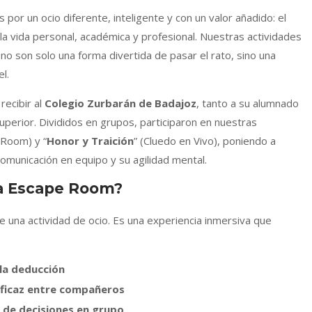
r un ocio diferente, inteligente y con un valor añadido: el
 la vida personal, académica y profesional. Nuestras actividades
no son solo una forma divertida de pasar el rato, sino una
l.
recibir al
Colegio Zurbarán de Badajoz
, tanto a su alumnado
erior. Divididos en grupos, participaron en nuestras
 Room) y “
Honor y Traición
” (Cluedo en Vivo), poniendo a
comunicación en equipo y su agilidad mental.
na Escape Room?
na actividad de ocio. Es una experiencia inmersiva que
 la deducción
eficaz entre compañeros
 de decisiones en grupo