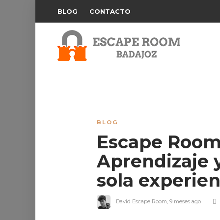
BLOG
CONTACTO
BLOG
Escape Room 
Aprendizaje 
sola experie
David Escape Room
,
9 meses ago