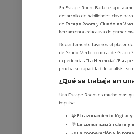
En Escape Room Badajoz apostamos po
desarrollo de habilidades clave para
de
Escape Room
y
Cluedo en Vivo
herramienta educativa de primer nive
Recientemente tuvimos el placer de 
de Grado Medio como al de Grado Sup
experiencias “
La Herencia
” (Escape
prueba su capacidad de análisis, su 
¿Qué se trabaja en u
Una Escape Room es mucho más que u
impulsa:
🧩
El razonamiento lógico y
💬
La comunicación clara y 
🤝
La cooperación y la toma