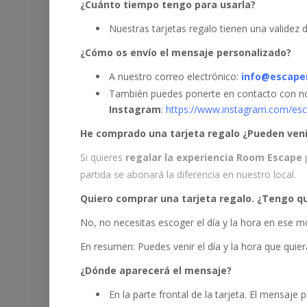
¿Cuánto tiempo tengo para usarla?
Nuestras tarjetas regalo tienen una validez 
¿Cómo os envío el mensaje personalizado?
A nuestro correo electrónico:
info@escape
También puedes ponerte en contacto con nos
Instagram
:
https://www.instagram.com/es
He comprado una tarjeta regalo ¿Pueden ven
Si quieres
regalar la experiencia Room Escape
p
partida se abonará la diferencia en nuestro local.
Quiero comprar una tarjeta regalo. ¿Tengo que 
No, no necesitas escoger el día y la hora en ese 
En resumen: Puedes venir el día y la hora que quier
¿Dónde aparecerá el mensaje?
En la parte frontal de la tarjeta. El mensaje