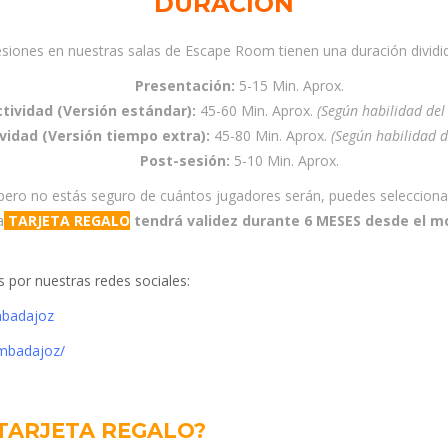
DURACIÓN
siones en nuestras salas de Escape Room tienen una duración dividi
Presentación:
5-15 Min. Aprox.
tividad (Versión estándar):
45-60 Min. Aprox.
(Según habilidad del
vidad (Versión tiempo extra):
45-80 Min. Aprox.
(Según habilidad d
Post-sesión:
5-10 Min. Aprox.
ero no estás seguro de cuántos jugadores serán, puedes seleccionar
a
TARJETA REGALO
tendrá validez durante 6 MESES desde el m
por nuestras redes sociales:
mbadajoz
mbadajoz/
TARJETA REGALO?