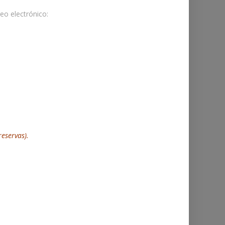
eo electrónico:
reservas).