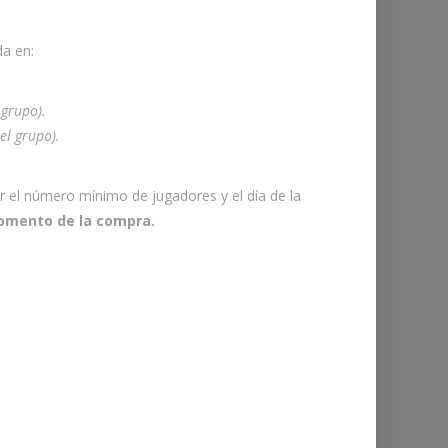
da en:
 grupo).
el grupo).
 el número mínimo de jugadores y el día de la
omento de la compra.