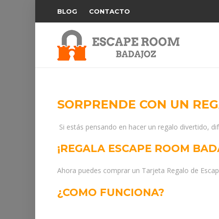
BLOG
CONTACTO
SORPRENDE CON UN REG
Si estás pensando en hacer un regalo divertido, dif
¡REGALA ESCAPE ROOM BAD
Ahora puedes comprar un Tarjeta Regalo de Escape
¿COMO FUNCIONA?