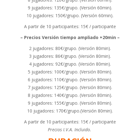
9 jugadores: 135€/grupo. (Versión 60min).
10 jugadores: 150€/grupo. (Versión 60min).
A partir de 10 participantes: 15€ / participante
– Precios Versión tiempo ampliado +20min –
2 jugadores: 80€/grupo. (Versión 80min).
3 jugadores: 86€/grupo. (Versión 80min).
4 jugadores: 92€/grupo. (Versión 80min).
5 jugadores: 100€/grupo. (Versión 80min).
6 jugadores: 110€/grupo. (Versión 80min).
7 jugadores: 125€/grupo. (Versión 80min).
8 jugadores: 140€/grupo. (Versión 80min).
9 jugadores: 155€/grupo. (Versión 80min).
10 jugadores: 170€/grupo.(Versión 80min).
A partir de 10 participantes: 15€ / participante
Precios I.V.A. Incluido.