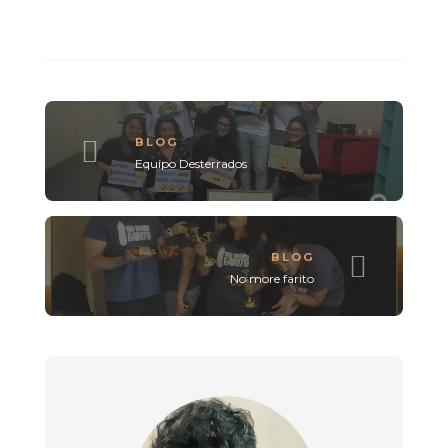
BLOG
Equipo Desterrados
BLOG
No more farito