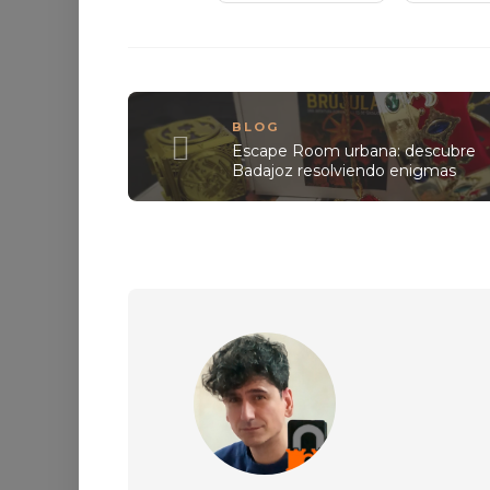
BLOG
Escape Room urbana: descubre
Badajoz resolviendo enigmas