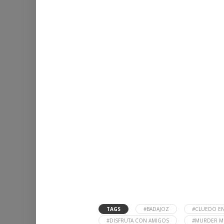
TAGS
#BADAJOZ
#CLUEDO EN
#DISFRUTA CON AMIGOS
#MURDER MI