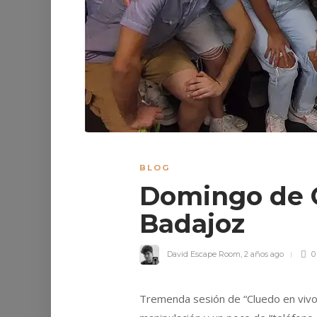
BLOG
Domingo de C
Badajoz
David Escape Room
,
2 años ago
0
Tremenda sesión de “Cluedo en vivo