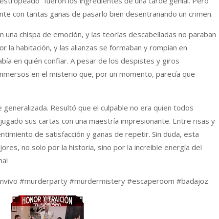
 estropeado” fueron los ingredientes de una tarde genial. Pero
nte con tantas ganas de pasarlo bien desentrañando un crimen.
en una chispa de emoción, y las teorías descabelladas no paraban
or la habitación, y las alianzas se formaban y rompían en
sabía en quién confiar. A pesar de los despistes y giros
nmersos en el misterio que, por un momento, parecía que
ue generalizada. Resultó que el culpable no era quien todos
jugado sus cartas con una maestría impresionante. Entre risas y
timiento de satisfacción y ganas de repetir. Sin duda, esta
es, no solo por la historia, sino por la increíble energía del
ma!
envivo #murderparty #murdermistery #escaperoom #badajoz