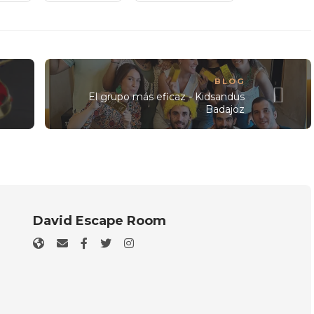
BLOG
El grupo más eficaz - Kidsandus
Badajoz
David Escape Room