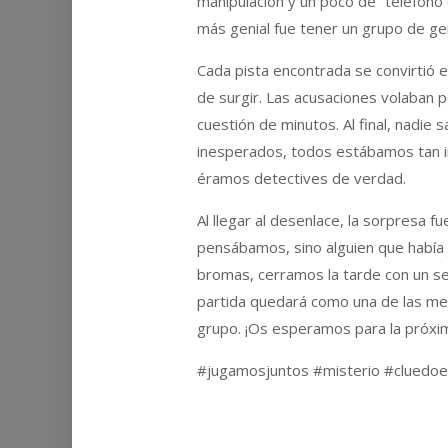
manipulación y un poco de “teléfono
más genial fue tener un grupo de ge
Cada pista encontrada se convirtió 
de surgir. Las acusaciones volaban p
cuestión de minutos. Al final, nadie 
inesperados, todos estábamos tan i
éramos detectives de verdad.
Al llegar al desenlace, la sorpresa f
pensábamos, sino alguien que había 
bromas, cerramos la tarde con un sen
partida quedará como una de las mejor
grupo. ¡Os esperamos para la próxi
#jugamosjuntos #misterio #cluedo