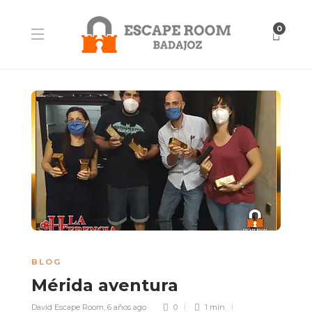
0
BLOG
Mérida aventura
David Escape Room
,
6 años ago
0
1 min