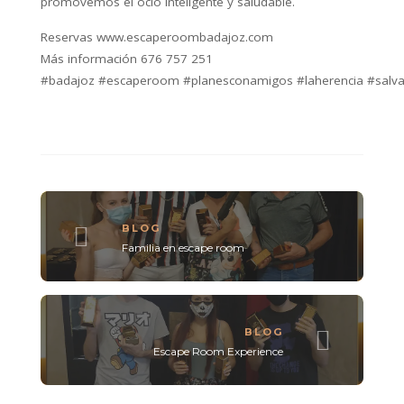
promovemos el ocio inteligente y saludable.
Reservas‌ ‌‌www.escaperoombadajoz.com
Más‌ ‌información‌ ‌676‌ ‌757‌ ‌251‌
#badajoz #escaperoom #planesconamigos #laherencia #salv
BLOG
Familia en escape room
BLOG
Escape Room Experience