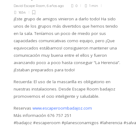
David Escape Room
,
6 años ago
0
1 min
1654
¡Este grupo de amigos vinieron a darlo todo! Ha sido
unos de los grupos más divertidos que hemos tenido
en la sala. Teníamos un poco de miedo por sus
capacidades comunicativas como equipo, pero ¡Que
equivocados estábamos! consiguieron mantener una
comunicación muy buena entre el ellos y fueron
avanzando poco a poco hasta conseguir “La Herencia”.
¡Estaban preparados para todo!
Recuerda: El uso de la mascarilla es obligatorio en
nuestras instalaciones. Desde Escape Room badajoz
promovemos el ocio inteligente y saludable.
Reservas‌ ‌‌
www.escaperoombadajoz.com
Más‌ ‌información‌ ‌676‌ ‌757‌ ‌251‌
#badajoz #escaperoom #planesconamigos #laherencia #salv