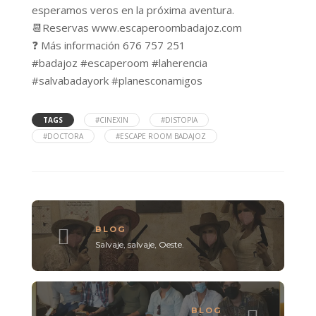
esperamos veros en la próxima aventura.
📆‌Reservas‌ ‌‌
www.escaperoombadajoz.com
‌
❓‌ ‌‌Más‌ ‌información‌ ‌676‌ ‌757‌ ‌251‌
#badajoz
#escaperoom
#laherencia
#salvabadayork
#planesconamigos
TAGS
#CINEXIN
#DISTOPIA
#DOCTORA
#ESCAPE ROOM BADAJOZ
BLOG
Salvaje, salvaje, Oeste.
BLOG