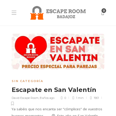
0
SIN CATEGORÍA
Escapate en San Valentín
David Escape Room
,
8 años ago
0
1 min
1901
Ya sabéis que nos encanta ser “cómplices” de vuestros
buenos momentos
😍
. Este año en San Valentín