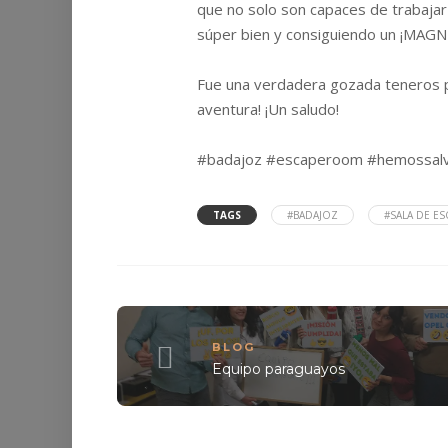
que no solo son capaces de trabaja
súper bien y consiguiendo un ¡MAG
Fue una verdadera gozada teneros p
aventura! ¡Un saludo!
#badajoz
#escaperoom
#hemossal
TAGS
#BADAJOZ
#SALA DE ES
BLOG
Equipo paraguayos