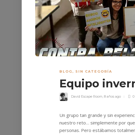
BLOG
,
SIN CATEGORÍA
Equipo inver
David Escape Room
,
8 años ago
0
Un grupo tan grande y sin experie
nuestro reto… simplemente por que e
personas. Pero estábamos totalment