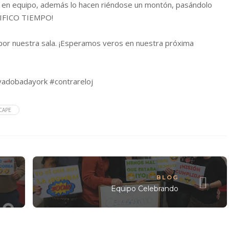
r en equipo, además lo hacen riéndose un montón, pasándolo
NIFICO TIEMPO!
or nuestra sala. ¡Esperamos veros en nuestra próxima
vadobadayork
#contrareloj
CAPE
BLOG
Equipo Celebrando