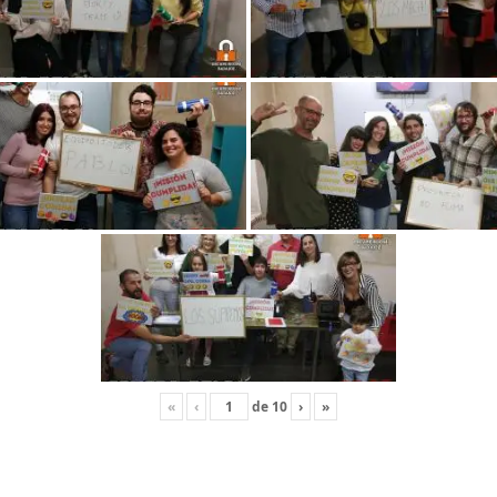
«
‹
de
10
›
»