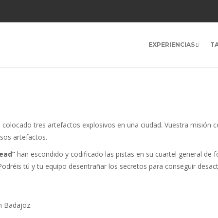
EXPERIENCIAS
T
colocado tres artefactos explosivos en una ciudad. Vuestra misión co
esos artefactos.
ead”
han escondido y codificado las pistas en su cuartel general de
Podréis tú y tu equipo desentrañar los secretos para conseguir desact
m Badajoz.