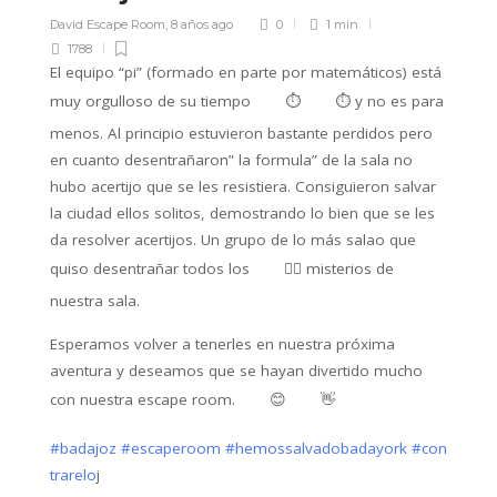
David Escape Room
,
8 años ago
0
1 min
1788
El equipo “pi” (formado en parte por matemáticos) está
muy orgulloso de su tiempo
⏱️
⏱️
y no es para
menos. Al principio estuvieron bastante perdidos pero
en cuanto desentrañaron” la formula” de la sala no
hubo acertijo que se les resistiera. Consiguieron salvar
la ciudad ellos solitos, demostrando lo bien que se les
da resolver acertijos. Un grupo de lo más salao que
quiso desentrañar todos los
🕵️‍♂️
misterios de
nuestra sala.
Esperamos volver a tenerles en nuestra próxima
aventura y deseamos que se hayan divertido mucho
con nuestra escape room.
😊
👋
#
badajoz
#
escaperoom
#
hemossalvadobadayork
#
con
trarelo
j