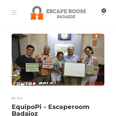
0
BLOG
EquipoPi – Escaperoom
Badajoz