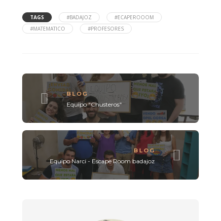
TAGS
#BADAJOZ
#ECAPEROOOM
#MATEMATICO
#PROFESORES
BLOG
Equipo "Chusteros"
BLOG
Equipo Narci - Escape Room badajoz