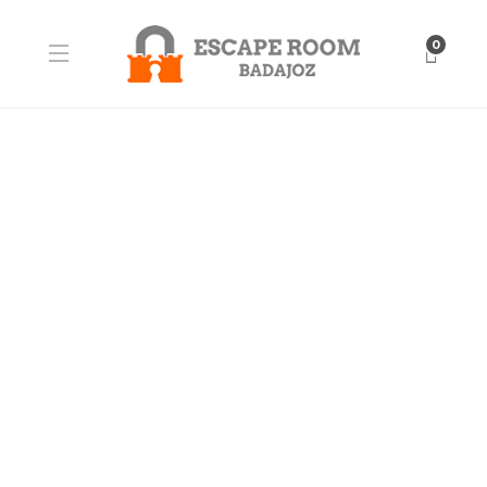
0
BLOG
EquipoPi – Escaperoom