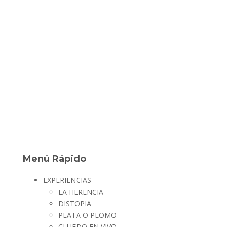
Badajoz
El equipo “pi” (formado en parte por matemáticos) está muy
orgulloso de su tiempo⏱️⏱️ y no es para menos. Al principio
estuvieron bastante perdidos pero en cuanto desentrañaron”
la formula” de la sala no hubo acertijo que se les resistiera.
Consiguieron salvar la ciudad ellos solitos,...
David Escape Room
,
8 años ago
0
1 min
Menú Rápido
EXPERIENCIAS
LA HERENCIA
DISTOPIA
PLATA O PLOMO
CLUEDO EN VIVO