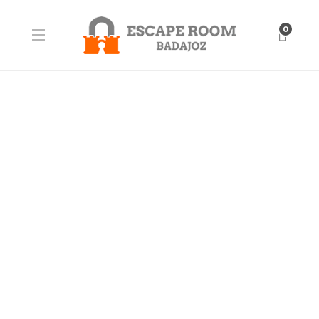
0
BLOG
Kidsandus Badajoz