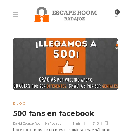
0
BLOG
500 fans en facebook
David Escape Room
,
9 años ago
1 min
2115
Hace poco más de un mes ni siquiera imaginábamos