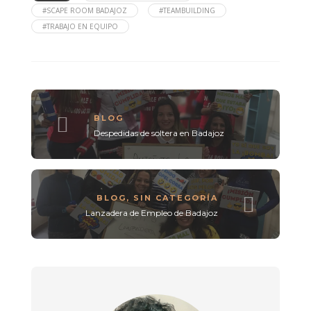
#SCAPE ROOM BADAJOZ
#TEAMBUILDING
#TRABAJO EN EQUIPO
BLOG
Despedidas de soltera en Badajoz
BLOG
,
SIN CATEGORÍA
Lanzadera de Empleo de Badajoz