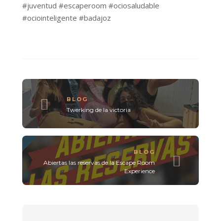
#juventud
#escaperoom
#ociosaludable
#ociointeligente
#badajoz
BLOG
Twerking de la victoria
BLOG
Abiertas las reservas de la Escape Room
Experience