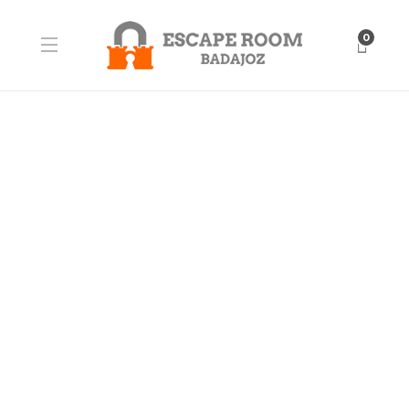
0
BLOG
Escape Room y Cluedo en
Vivo: Aprendizaje y
Diversión en una sola
experiencia
En Escape Room Badajoz apostamos por un ocio diferente,
inteligente y con un valor añadido: el desarrollo de
habilidades clave para la vida personal, académica y
profesional. Nuestras actividades de Escape Room y Cluedo
en Vivo no son solo una forma divertida de pasar el...
David Escape Room
,
9 meses ago
0
2 min