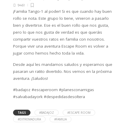
9461
¡Familia Tango-1 al poder! Si es que cuando hay buen
rollo se nota. Este grupo lo tiene, vinieron a pasarlo
bien y divertirse. Ese es el buen rollo que nos gusta,
pero lo que nos gusta de verdad es que queráis
compartir vuestros ratos en familia con nosotros.
Porque vivir una aventura Escape Room es volver a
jugar como hemos hecho toda la vida.
Desde aquí les mandamos saludos y esperamos que
pasaran un ratito divertido. Nos vemos en la próxima
aventura. ¡Saludos!
#badajoz #escaperoom #planesconamigas
#salvabadayork #despedidasdesoltera
TAGS
#BADAJOZ
#ESCAPE ROOM
#EXTREMADURA
#FAMILIA