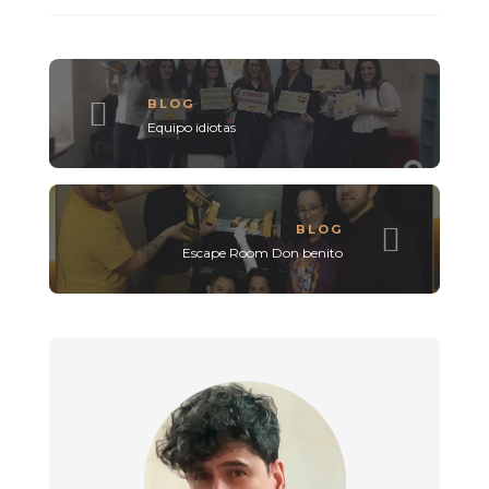
BLOG
Equipo idiotas
BLOG
Escape Room Don benito