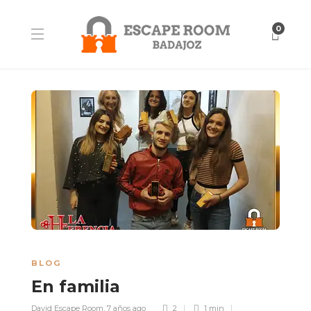
0
BLOG
En familia
David Escape Room
,
7 años ago
2
1 min