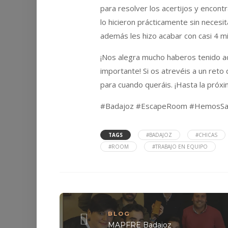
para resolver los acertijos y encontr
lo hicieron prácticamente sin necesi
además les hizo acabar con casi 4 min
¡Nos alegra mucho haberos tenido aq
importante! Si os atrevéis a un reto
para cuando queráis. ¡Hasta la próxi
#Badajoz #EscapeRoom #HemosSal
TAGS
#BADAJOZ
#CHICAS
#ROOM
#TRABAJO EN EQUIPO
BLOG
MAPFRE Badajoz