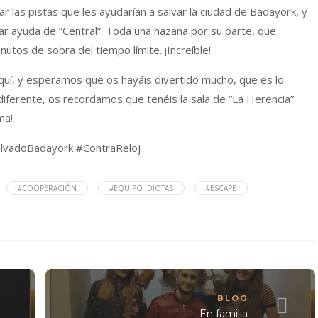
ar las pistas que les ayudarían a salvar la ciudad de Badayork, y
tar ayuda de “Central”. Toda una hazaña por su parte, que
utos de sobra del tiempo límite. ¡Increíble!
uí, y esperamos que os hayáis divertido mucho, que es lo
 diferente, os recordamos que tenéis la sala de “La Herencia”
ma!
vadoBadayork #ContraReloj
#COOPERACIÓN
#EQUIPO IDIOTAS
#ESCAPE
BLOG
En familia