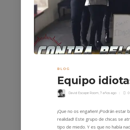
BLOG
Equipo idiot
David Escape Room
,
7 años ago
0
¡Que no os engañen! ¡Podrán estar ba
realidad! Este grupo de chicas se atre
tipo de miedo. Y es que no había n