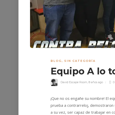
BLOG
,
SIN CATEGORÍA
Equipo A lo 
David Escape Room
,
8 años ago
0
¡Que no os engañe su nombre! El equi
prueba a contrarreloj, demostraron s
a su vez, ser capaz de trabajar en 