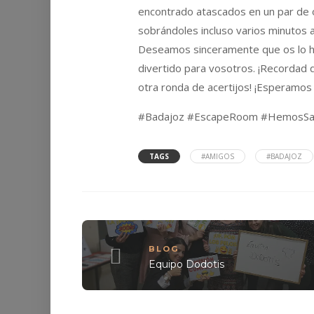
encontrado atascados en un par de oc
sobrándoles incluso varios minutos 
Deseamos sinceramente que os lo hay
divertido para vosotros. ¡Recordad q
otra ronda de acertijos! ¡Esperamos 
#Badajoz #EscapeRoom #HemosSal
TAGS
#AMIGOS
#BADAJOZ
BLOG
Equipo Dodotis