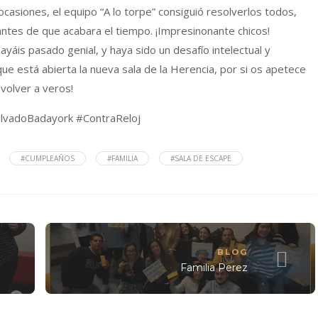
asiones, el equipo “A lo torpe” consiguió resolverlos todos,
antes de que acabara el tiempo. ¡Impresinonante chicos!
áis pasado genial, y haya sido un desafío intelectual y
ue está abierta la nueva sala de la Herencia, por si os apetece
volver a veros!
vadoBadayork #ContraReloj
#CUMPLEAÑOS
#FAMILIA
#SALA DE ESCAPE
BLOG
Familia Perez