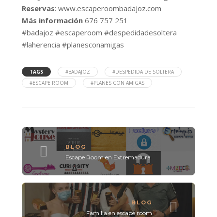
Reservas
:‌ ‌‌
www.escaperoombadajoz.com
Más‌ ‌información
‌ ‌676‌ ‌757‌ ‌251‌
#badajoz
#escaperoom
#despedidadesoltera
#laherencia
#planesconamigas
TAGS
#BADAJOZ
#DESPEDIDA DE SOLTERA
#ESCAPE ROOM
#PLANES CON AMIGAS
BLOG
Escape Room en Extremadura
BLOG
Familia en escape room