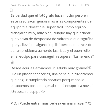
David Escape Room
,
6 años ago
0
1 min
1891
Es verdad que el fotógrafo hace mucho pero en
este caso sacar guapísimas a las componentes del
equipo “La Novia” fue ¡súper fácil! Como equipo
trabajaron muy, muy bien, aunque hay que aclarar
que venían de despedida de soltera lo que significa
que ya llevaban alguna “copilla” pero eso en vez de
ser un problema aumento las risas y el buen rollo
en el equipo para conseguir recuperar “La herencia”.
🤩
Desde aquí les enviamos un saludo muy grande👋.
Fue un placer conocerlas, una pena que tuviéramos
que seguir cumpliendo horarios porque nos lo
estábamos pasando genial con el equipo “La novia”
¡Un besazo equipo!😉
P.D: ¿Puede entrar más belleza en una imagen? 😍