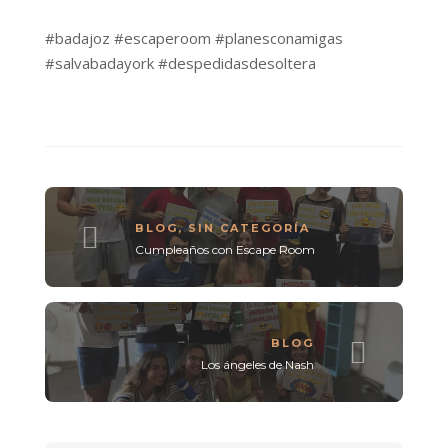
#badajoz
#escaperoom
#planesconamigas
#salvabadayork
#despedidasdesoltera
BLOG
,
SIN CATEGORÍA
Cumpleaños con Escape Room
BLOG
Los ángeles de Nash