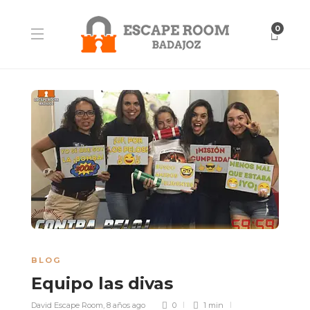
0
BLOG
Equipo las divas
David Escape Room
,
8 años ago
0
1 min