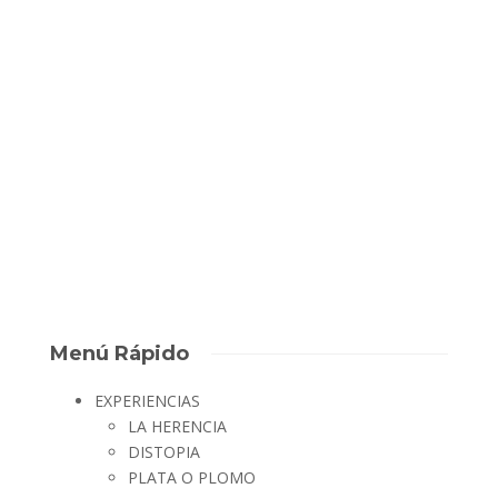
Badajoz
¿Quieres disfrutar de nuestra aventura? Participa nuestro
sorteo y disfruta de una sesión completamente gratuita de
nuestra escape room para ti y cuatro personas más. Las
requisitos son muy sencillos. 1.- Hazte fan de nuestra página
de facebook. 2.- Comparte este mensaje. 3.- Descubre el...
David Escape Room
,
9 años ago
0
1 min
Menú Rápido
EXPERIENCIAS
LA HERENCIA
DISTOPIA
PLATA O PLOMO