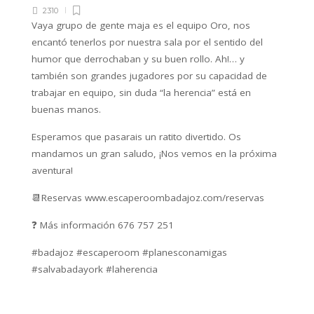
2310
Vaya grupo de gente maja es el equipo Oro, nos
encantó tenerlos por nuestra sala por el sentido del
humor que derrochaban y su buen rollo. Ah!… y
también son grandes jugadores por su capacidad de
trabajar en equipo, sin duda “la herencia” está en
buenas manos.
Esperamos que pasarais un ratito divertido. Os
mandamos un gran saludo, ¡Nos vemos en la próxima
aventura!
📆‌Reservas‌ ‌‌www.escaperoombadajoz.com/reservas‌ ‌
❓‌ ‌‌Más‌ ‌información‌ ‌676‌ ‌757‌ ‌251‌
#badajoz #escaperoom #planesconamigas
#salvabadayork #laherencia