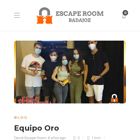
0
BLOG
Equipo Oro
David Escape Room
,
6 años ago
0
1 min