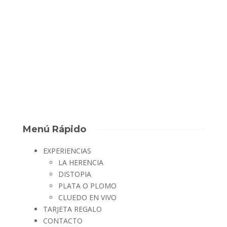
difícil de contestar en pocas palabras. Pero gracias a los
chicos de Escape Room lovers he descubierto una forma de
definir que es una Escape Room de una forma breve, concisa y
divertida.
David Escape Room
,
9 años ago
0
1 min
Menú Rápido
EXPERIENCIAS
LA HERENCIA
DISTOPIA
PLATA O PLOMO
CLUEDO EN VIVO
TARJETA REGALO
CONTACTO