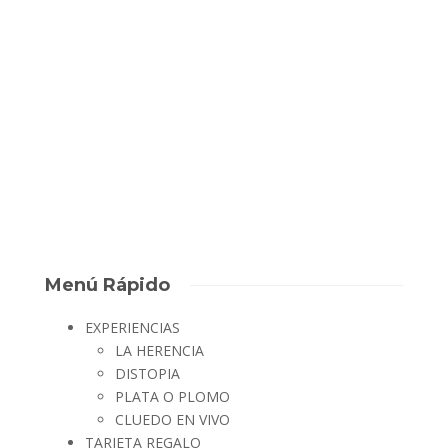
Aquí llega el equipo “Ética y lo que surja”. Estos alumnos de la
facultad de periodismo de Badajoz vinieron a visitarnos, y lo
pasamos genial con ellos. Es que cuando un equipo decide
unir fuerzas se convierte en algo imparable. No solo demostró
su enorme...
David Escape Room
,
5 años ago
0
1 min
Menú Rápido
EXPERIENCIAS
LA HERENCIA
DISTOPIA
PLATA O PLOMO
CLUEDO EN VIVO
TARJETA REGALO