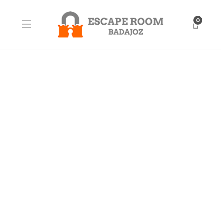
0
BLOG
Ética y lo que surja