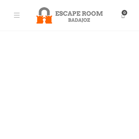
0
BLOG
LA DIVERSIÓN ES UNA
COSA MUY SERIA
Jugar importa, jugar es instintivo, nadie necesita decirnos
como hacerlo cuando somos niños. La diversión es una cosa
muy seria, pero a medida que crecemos se nos enseña que
jugar es una perdida de tiempo. Algunas personas piensan
que cualquier cosa lúdica se considera una...
David Escape Room
,
2 años ago
0
1 min