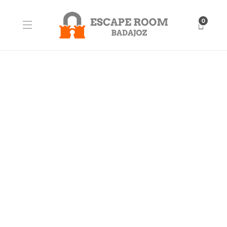
0
BLOG
Mosqui team