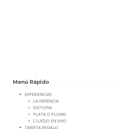
Es verdad que el fotógrafo hace mucho, pero en este caso
sacar guapísimas a las componentes del equipo “Mosqui
Team” fue súper fácil. Como equipo trabajaron muy, muy bien,
aunque hay que aclarar que venían de despedida de soltera lo
que significa que las risas...
David Escape Room
,
7 años ago
0
1 min
Menú Rápido
EXPERIENCIAS
LA HERENCIA
DISTOPIA
PLATA O PLOMO
CLUEDO EN VIVO
TARJETA REGALO