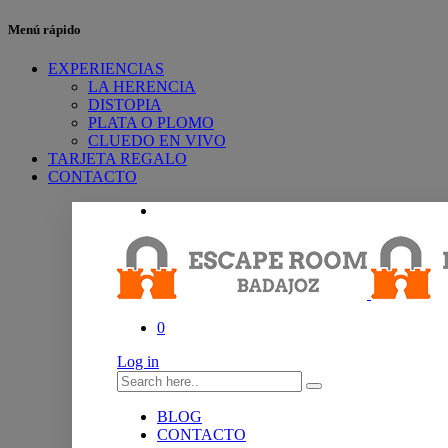
Menú rápido
EXPERIENCIAS
LA HERENCIA
DISTOPIA
PLATA O PLOMO
CLUEDO EN VIVO
TARJETA REGALO
CONTACTO
0
Log in
BLOG
CONTACTO