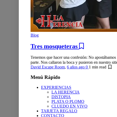
Blog
Tres mosqueteras
Tenemos que hacer una confesión: No apostábamos un
parte. Nos callaron la boca y pusieron en nuestro sit
David Escape Room
,
6 años ago
0
1 min
read
Menú Rápido
EXPERIENCIAS
LA HERENCIA
DISTOPIA
PLATA O PLOMO
CLUEDO EN VIVO
TARJETA REGALO
CONTACTO