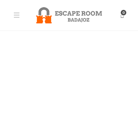
0
BLOG
El grupo más eficaz –