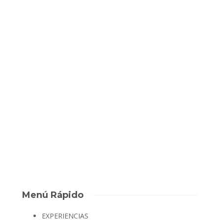
BLOG
Kidsandus Badajoz
¡Que buen rollo de foto nos ha quedado! Nos encanta ver
como vienen grupos de amigos, que unen sus energía e
intelectos para disfrutar de nuestra sala “Distopía”. Porque a
nosotros también nos gusta conocer gente maja y este grupo
de amigos lo es. El...
David Escape Room
,
6 años ago
0
1 min
Menú Rápido
EXPERIENCIAS