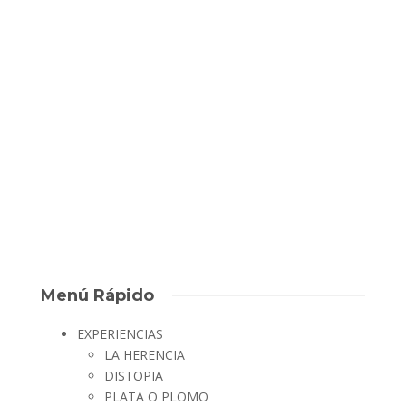
dentro de una Escape
Room
El martes tuvimos la suerte de contar en Escape Room Badajoz
con la visita del CD Badajoz Femenino, y vinieron a darlo ¡todo!
Y Cuando un equipo decide unir fuerzas se convierte en algo
imparable. No solo demostró su enorme capacidad de
colaborar como equipo además...
David Escape Room
,
6 años ago
0
1 min
Menú Rápido
EXPERIENCIAS
LA HERENCIA
DISTOPIA
PLATA O PLOMO