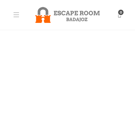
0
BLOG
CD Badajoz Femenino