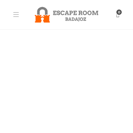
0
BLOG
Kirby