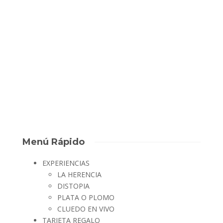
Aquí tenemos al “Equipo Kirby”, una familia muy maja que vino
a desafiar la prueba contrarreloj. Y qué decir sino que su
trabajo en equipo fue magnífico, se nota que es una familia
muy unida, y que saben comunicarse bien entre ellos, lo que
hizo...
David Escape Room
,
8 años ago
0
1 min
Menú Rápido
EXPERIENCIAS
LA HERENCIA
DISTOPIA
PLATA O PLOMO
CLUEDO EN VIVO
TARJETA REGALO