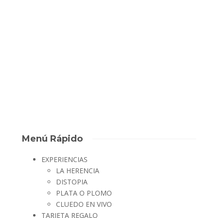
Hoy os presentamos a un equipo destacable, y es que la
“Familia Cima Corporation” nos ha dejado sorprendidos esta
semana. Para lograr recuperar el oro de la herencia, siendo un
equipo de nada más y nada menos que quince personas, han
conseguido organizarse perfectamente para...
David Escape Room
,
8 años ago
0
2 min
Menú Rápido
EXPERIENCIAS
LA HERENCIA
DISTOPIA
PLATA O PLOMO
CLUEDO EN VIVO
TARJETA REGALO