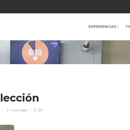
EXPERIENCIAS
T
lección
1 min
read
321