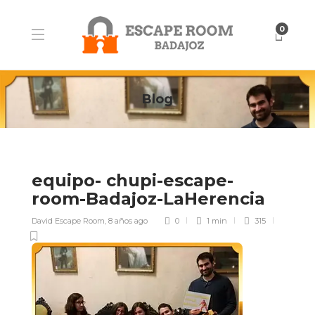
0
Blog
equipo- chupi-escape-
room-Badajoz-LaHerencia
David Escape Room
,
8 años ago
0
1 min
315