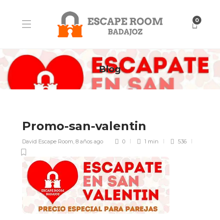
0
Blog
Promo-san-valentin
David Escape Room
,
8 años ago
0
1 min
536