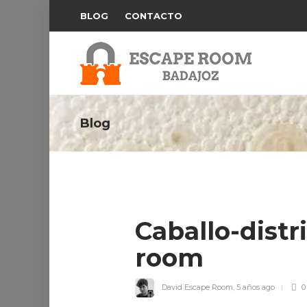
BLOG
CONTACTO
Blog
Caballo-dist
room
David Escape Room
,
5 años ago
0