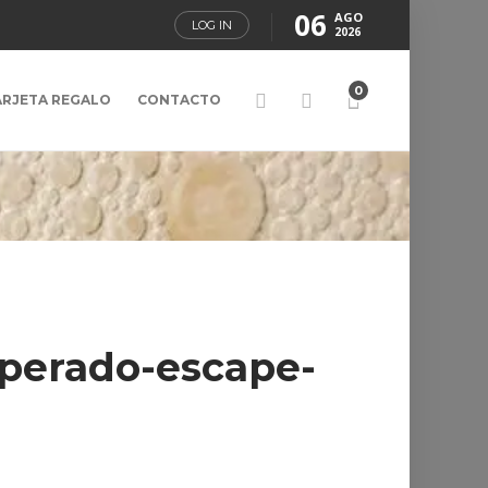
06
AGO
LOG IN
2026
0
ARJETA REGALO
CONTACTO
sperado-escape-