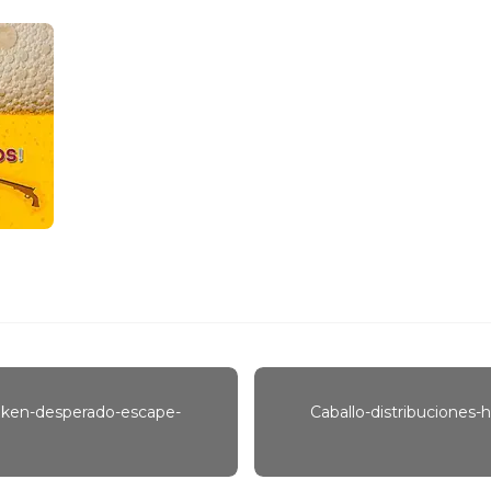
neken-desperado-escape-
Caballo-distribuciones