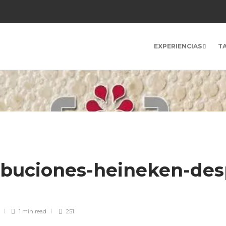
EXPERIENCIAS
T
ribuciones-heineken-de
1 min
read
251