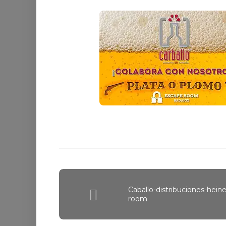
Caballo-distribuciones-hei
room