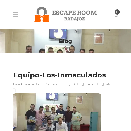
0
Blog
Equipo-Los-Inmaculados
David Escape Room
,
7 años ago
0
1 min
461