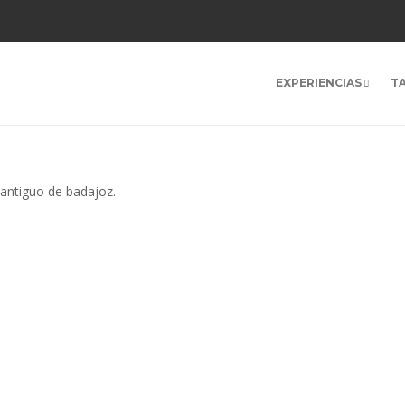
EXPERIENCIAS
T
antiguo de badajoz.
for. Perhaps searching can help.