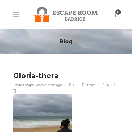
0
Blog
Gloria-thera
David Escape Room
,
9 años ago
0
1 min
178