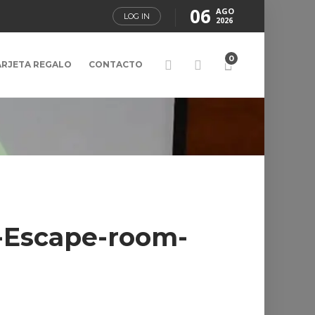
06
AGO
LOG IN
2026
0
ARJETA REGALO
CONTACTO
-Escape-room-