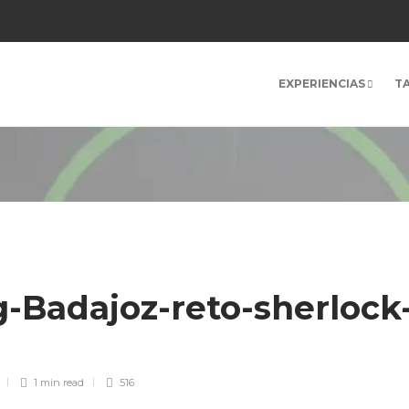
EXPERIENCIAS
T
-Badajoz-reto-sherlock
1 min
read
516