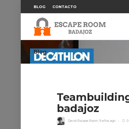
BLOG
CONTACTO
Blog
Teambuilding
badajoz
David Escape Room
,
9 años ago
0