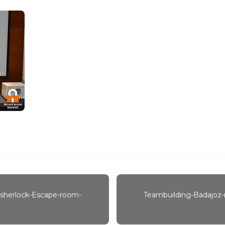
-sherlock-Escape-room-
Teambuilding-Badajoz-