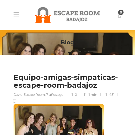
0
Blog
Equipo-amigas-simpaticas-
escape-room-badajoz
David Escape Room
,
7 años ago
0
1 min
451