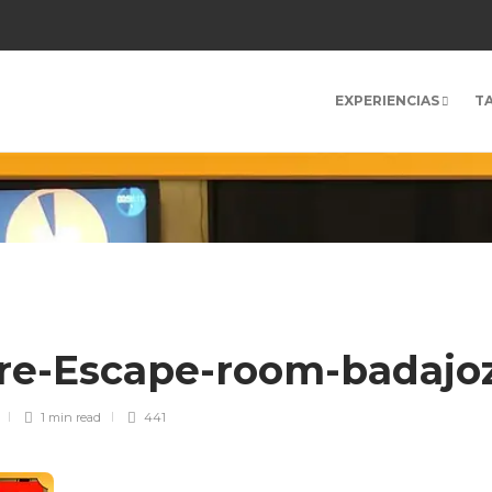
EXPERIENCIAS
T
re-Escape-room-badajo
1 min
read
441