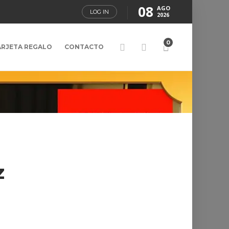
08
AGO
LOG IN
2026
0
ARJETA REGALO
CONTACTO
z