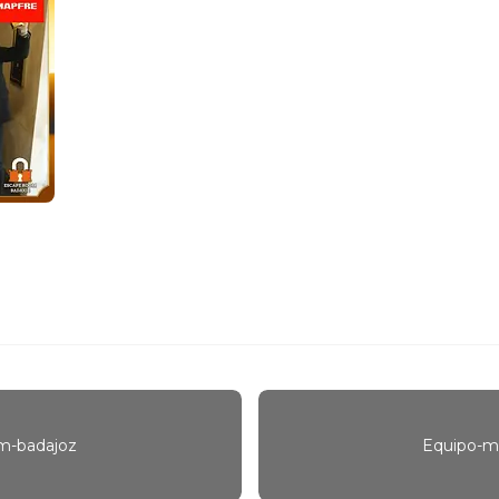
m-badajoz
Equipo-m