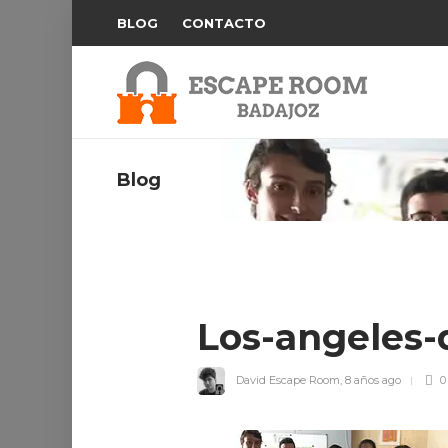
BLOG
CONTACTO
Blog
Los-angeles
David Escape Room
,
8 años ago
0