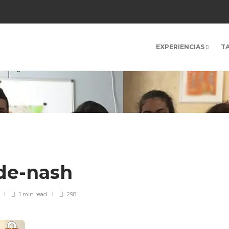
EXPERIENCIAS
T
-de-nash
1 min
read
298