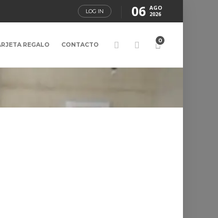
06
AGO
LOG IN
2026
0
ARJETA REGALO
CONTACTO