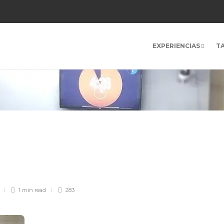
EXPERIENCIAS
T
y
1 min
read
283