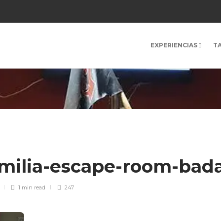
EXPERIENCIAS
T
milia-escape-room-bad
1 min
read
247