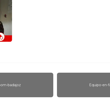
room-badajoz
Equipo-en-f