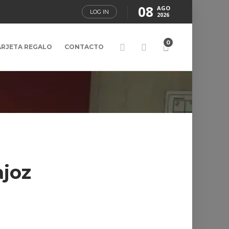
08
AGO
LOG IN
2026
0
ARJETA REGALO
CONTACTO
ajoz