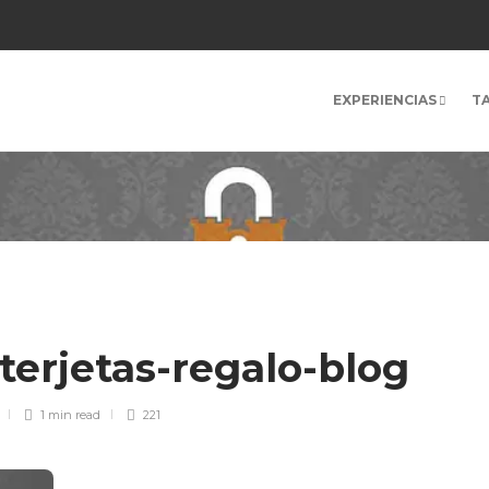
EXPERIENCIAS
T
erjetas-regalo-blog
1 min
read
221