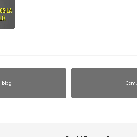
o-blog
Comun