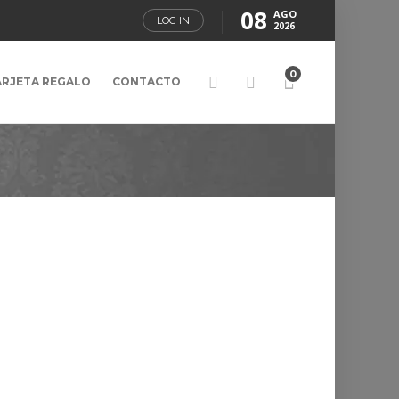
08
AGO
LOG IN
2026
0
ARJETA REGALO
CONTACTO